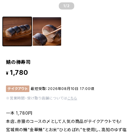
1
/2
鯖の棒寿司
1,780
¥
テイクアウト
最短受取：2026年08月10日 17:00頃
※営業時間・受け取り店舗については
こちら
一本 1,780円
本店、赤猿のコースの〆として人気の商品がテイクアウトでも！
宮城県の鯖“金華鯖”とお米“ひとめぼれ”を使用し、高知のゆず塩