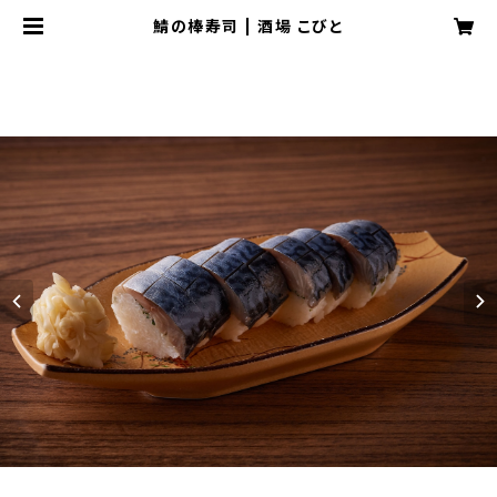
鯖の棒寿司 | 酒場 こびと